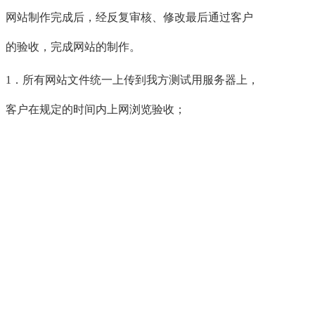
网站制作完成后，经反复审核、修改最后通过客户
的验收，完成网站的制作。
1．所有网站文件统一上传到我方测试用服务器上，
客户在规定的时间内上网浏览验收；
2．验收项目包括链接的准确性和有效性、页面是否
真实还原设计稿、浏览器的兼容性、文字内容的正
确性（以客户提供的电子文档为依据）、功能模块
的有效性等；
3．如果您认为制作的主页已经达到您的要求，请将
剩余款项结清，我们将您的网站上传到您的虚拟主