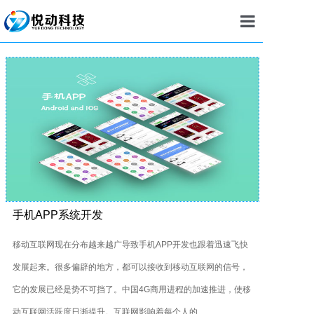
首页
建站
小程序
APP
定制开发
推广
手机APP系统开发
案例
移动互联网现在分布越来越广导致手机APP开发也跟着迅速飞快
发展起来。很多偏辟的地方，都可以接收到移动互联网的信号，
新闻
它的发展已经是势不可挡了。中国4G商用进程的加速推进，使移
我们
动互联网活跃度日渐提升。互联网影响着每个人的...