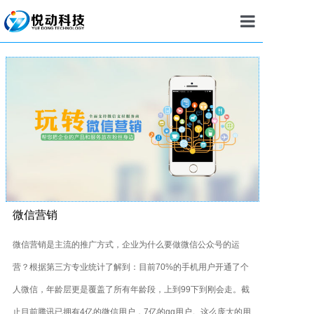
首页
建站
小程序
APP
定制开发
推广
微信营销
案例
微信营销是主流的推广方式，企业为什么要做微信公众号的运
营？根据第三方专业统计了解到：目前70%的手机用户开通了个
新闻
人微信，年龄层更是覆盖了所有年龄段，上到99下到刚会走。截
我们
止目前腾讯已拥有4亿的微信用户，7亿的qq用户。这么庞大的用