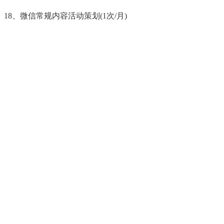
18、微信常规内容活动策划(1次/月)
19、投票活动策划(1次/季)
20、微信重大活动策划(礼品商家提供)1次/季
21、微信WiFi开通
22、开通微信门店服务
23、开通微信卡券服务
24、微信舆情监控分析
25、运营汇报(每月一次)
总结：微信营销、微信运营是一个复杂繁琐的过